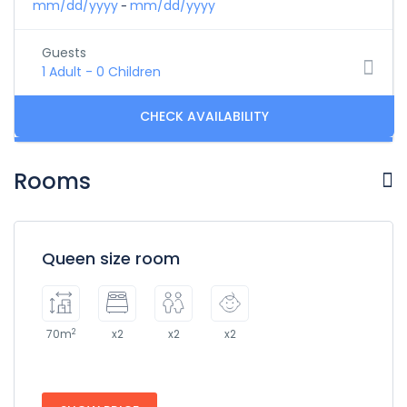
mm/dd/yyyy
mm/dd/yyyy
-
Guests
1 Adult
-
0 Children
Rooms
Queen size room
2
70m
x2
x2
x2